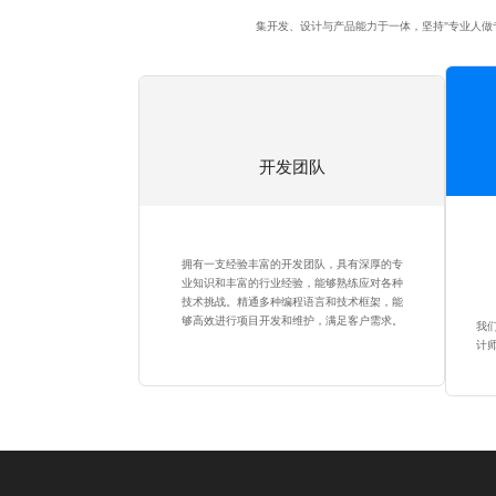
集开发、设计与产品能力于一体，坚持"专业人做
开发团队
拥有一支经验丰富的开发团队，具有深厚的专
业知识和丰富的行业经验，能够熟练应对各种
技术挑战。精通多种编程语言和技术框架，能
够高效进行项目开发和维护，满足客户需求。
我
计