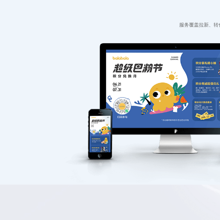
服务覆盖拉新、转