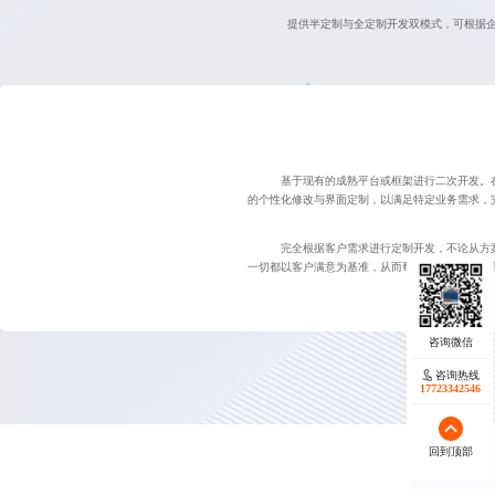
提供半定制与全定制开发双模式，可根据
基于现有的成熟平台或框架进行二次开发。
的个性化修改与界面定制，以满足特定业务需求，
完全根据客户需求进行定制开发，不论从方
一切都以客户满意为基准，从而帮助客户在市场竞
咨询热线
17723342546
回到顶部